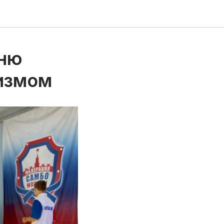
Дню
ризмом